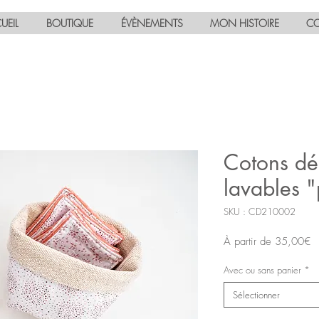
UEIL
BOUTIQUE
ÉVÈNEMENTS
MON HISTOIRE
CO
Cotons dé
lavables "p
SKU : CD210002
Pr
À partir de
35,00€
p
Avec ou sans panier
*
Sélectionner