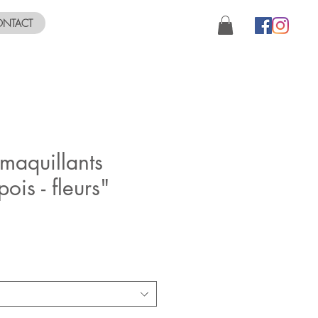
NTACT
maquillants
ois - fleurs"
ix
romotionnel