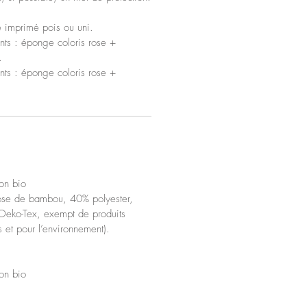
le imprimé pois ou uni.
nts : éponge coloris rose +
.
nts : éponge coloris rose +
on bio
ose de bambou, 40% polyester,
 Oeko-Tex, exempt de produits
s et pour l’environnement).
on bio