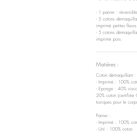
- 1 panier : réversib
- 5 cotons démaquilla
imprimé petites fleurs
- 5 cotons démaquilla
imprimé pois.
Matières :
Coton démaquillant :
- Imprimé : 100% cot
- Eponge : 40% visc
20% coton (certifiée
toxiques pour le corp
Panier :
- Imprimé : 100% cot
- Uni : 100% coton