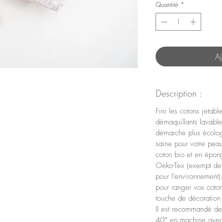
Quantité
*
Aj
Description :
Fini les cotons jetabl
démaquillants lavables
démarche plus écolog
saine pour votre peau
coton bio et en épon
Oeko-Tex (exempt de p
pour l’environnement).
pour ranger vos coto
touche de décoration 
Il est recommandé de 
40° en machine avec, 