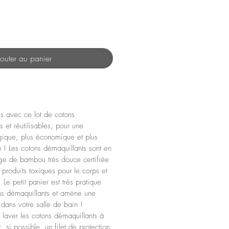
outer au panier
es avec ce lot de cotons
 et réutilisables, pour une
ique, plus économique et plus
 ! Les cotons démaquillants sont en
ge de bambou très douce certifiée
roduits toxiques pour le corps et
 Le petit panier est très pratique
ns démaquillants et amène une
dans votre salle de bain !
laver les cotons démaquillants à
si possible, un filet de protection.