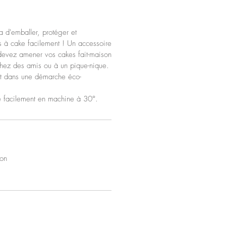
 d'emballer, protéger et
s à cake facilement ! Un accessoire
 devez amener vos cakes fait-maison
 chez des amis ou à un pique-nique.
rit dans une démarche éco-
e facilement en machine à 30°.
ton