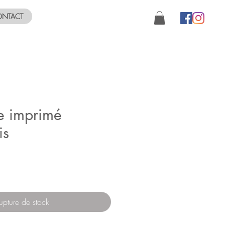
NTACT
e imprimé
is
upture de stock