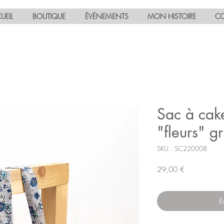
UEIL
BOUTIQUE
ÉVÈNEMENTS
MON HISTOIRE
CO
Sac à cak
"fleurs" gr
SKU : SC220008
Prix
29,00 €
R