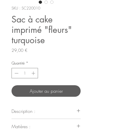
SKU : SC220010
Sac à cake
imprimé "fleurs"
turquoise
Prix
29,00 €
Quantité
*
Ajouter au panier
Description :
Ce sac vous permettra d'emballer,
Matières :
protéger et transporter vos moules à