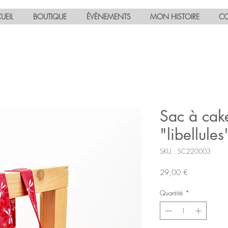
UEIL
BOUTIQUE
ÉVÈNEMENTS
MON HISTOIRE
CO
Sac à cak
"libellule
SKU : SC220003
Prix
29,00 €
Quantité
*