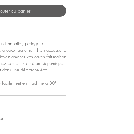
outer au panier
 d'emballer, protéger et
s à cake facilement ! Un accessoire
 devez amener vos cakes fait-maison
 chez des amis ou à un pique-nique.
rit dans une démarche éco-
e facilement en machine à 30°.
ton