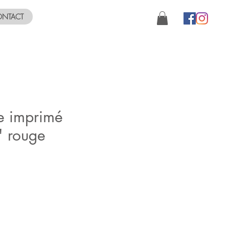
NTACT
e imprimé
s" rouge