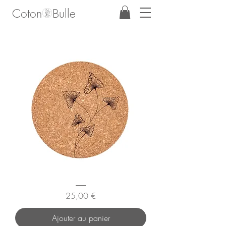
Coton Bulle
Dessous
de
Prix
25,00 €
plat
"Ginkgo"
Ajouter au panier