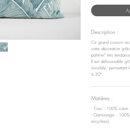
Aj
Description :
Ce grand coussin rec
votre décoration grâc
palmier" très tendanc
Il est déhoussable gr
invisible, permettant
à 30°.
Matières :
- Tissu : 100% coton
- Garnissage : 100% 
recyclées)