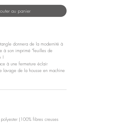
outer au panier
tangle donnera de la modernité à
e à son imprimé "feuilles de
e !
âce à une fermeture éclair
 le lavage de la housse en machine
polyester (100% fibres creuses